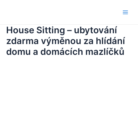
Skip
to
Main
content
House Sitting – ubytování
Men
zdarma výměnou za hlídání
domu a domácích mazlíčků