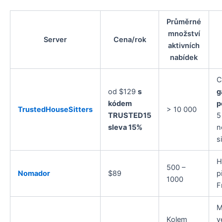
Průměrné
množství
Server
Cena/rok
aktivních
nabídek
C
od $129
s
g
kódem
p
TrustedHouseSitters
> 10 000
TRUSTED15
5
sleva 15%
n
si
H
500 –
Nomador
$89
p
1000
F
M
Kolem
v