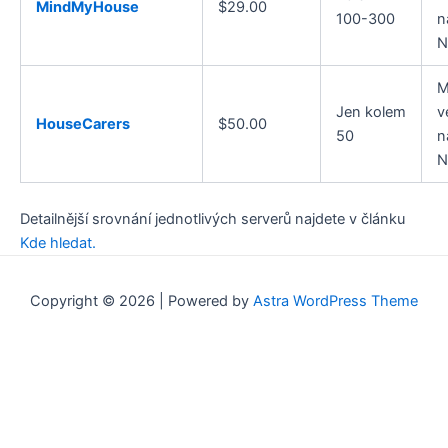
MindMyHouse
$29.00
100-300
n
N
M
Jen kolem
v
HouseCarers
$50.00
50
n
N
Detailnější srovnání jednotlivých serverů najdete v článku
Kde hledat.
Copyright © 2026 | Powered by
Astra WordPress Theme